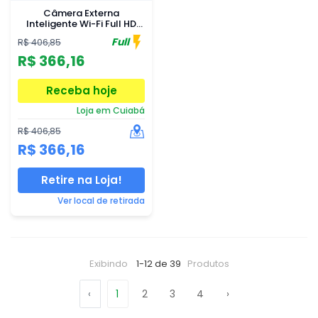
Câmera Externa
Inteligente Wi-Fi Full HD
Intelbras iM5 SC Black
Full
R$ 406,85
R$ 366,16
Receba hoje
Loja em Cuiabá
R$ 406,85
R$ 366,16
Retire na Loja!
Ver local de retirada
Exibindo
1-12 de 39
Produtos
‹
1
2
3
4
›