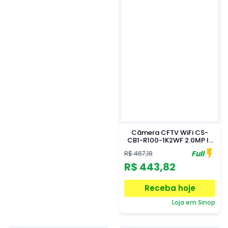
Câmera CFTV WiFi CS-
CB1-R100-1K2WF 2.0MP IR
12m 2,8 mm com Bateria
Full
R$ 467,18
Ezviz by Hikvision
R$ 443,82
Receba hoje
Loja em Sinop