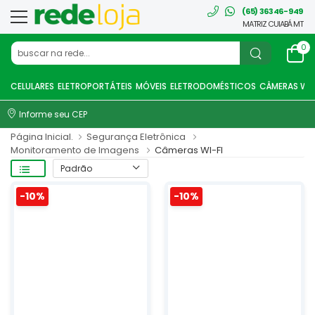
(65) 36346-949
MATRIZ CUIABÁ MT
0
CELULARES
ELETROPORTÁTEIS
MÓVEIS
ELETRODOMÉSTICOS
CÂMERAS WI-
Informe seu CEP
Página Inicial.
Segurança Eletrônica
Monitoramento de Imagens
Câmeras WI-FI
-10%
-10%