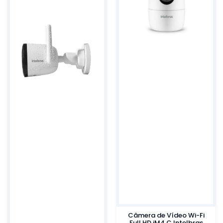
Câmera de Vídeo Wi-Fi
Full HD iM4 C Intelbras