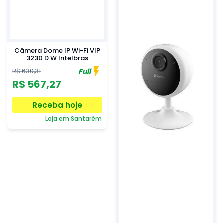
Câmera Dome IP Wi-Fi VIP
3230 D W Intelbras
Full
R$ 630,31
R$ 567,27
Receba hoje
Loja em Santarém