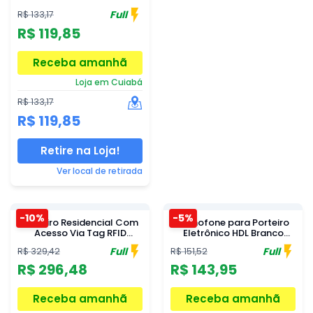
Full
R$ 133,17
R$ 119,85
Receba amanhã
Loja em Cuiabá
R$ 133,17
R$ 119,85
Retire na Loja!
Ver local de retirada
-10%
-5%
Porteiro Residencial Com
Monofone para Porteiro
Acesso Via Tag RFID
Eletrônico HDL Branco
Intelbras IPR 1010 ID
AZS01
Full
Full
R$ 329,42
R$ 151,52
R$ 296,48
R$ 143,95
Receba amanhã
Receba amanhã