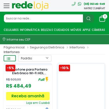
(65) 36346-949
MATRIZ CUIABÁ MT
0
CELULARES
INFORMÁTICA
BELEZA E CUIDADOS
MÓVEIS
APPLE
CÂMERAS WI
Informe seu CEP
Página Inicial.
Segurança Eletrônica
Interfonia
Interfones
-5%
-10%
Monofone para Porteiro
Eletrônico Wi-Fi HDL
Connect Branco
Full
R$ 509,99
900212003
R$ 484,49
Receba amanhã
Loja em Cuiabá