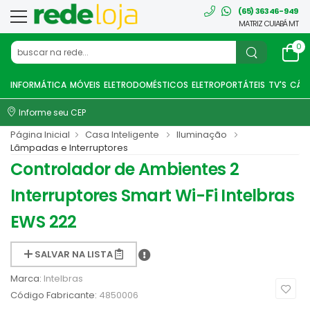
(65) 36346-949
MATRIZ CUIABÁ MT
0
INFORMÁTICA
MÓVEIS
ELETRODOMÉSTICOS
ELETROPORTÁTEIS
TV'S
CÂME
Informe seu CEP
Página Inicial
Casa Inteligente
Iluminação
Lâmpadas e Interruptores
Controlador de Ambientes 2
Interruptores Smart Wi-Fi Intelbras
EWS 222
SALVAR NA LISTA
Marca:
Intelbras
Código Fabricante:
4850006