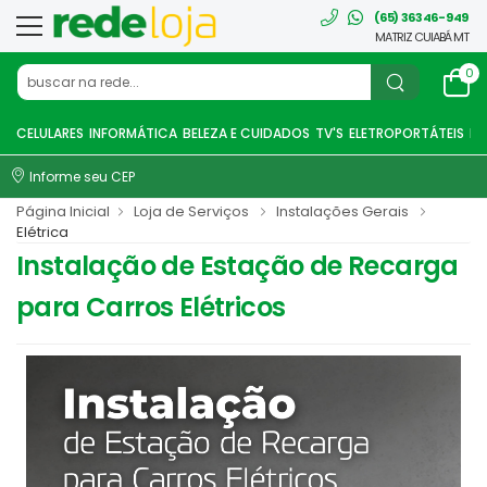
(65) 36346-949
MATRIZ CUIABÁ MT
0
CELULARES
INFORMÁTICA
BELEZA E CUIDADOS
TV'S
ELETROPORTÁTEIS
EL
Informe seu CEP
Página Inicial
Loja de Serviços
Instalações Gerais
Elétrica
Instalação de Estação de Recarga
para Carros Elétricos