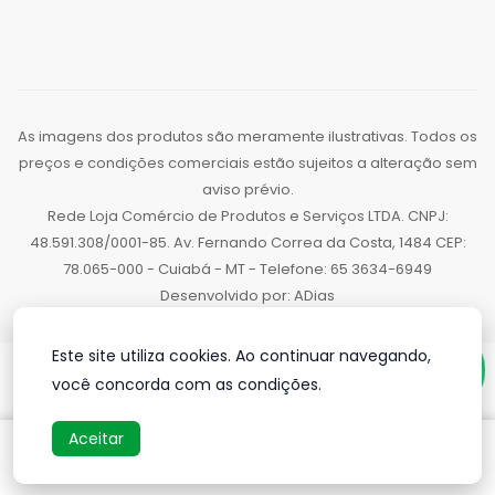
As imagens dos produtos são meramente ilustrativas. Todos os
preços e condições comerciais estão sujeitos a alteração sem
aviso prévio.
Rede Loja Comércio de Produtos e Serviços LTDA. CNPJ:
48.591.308/0001-85. Av. Fernando Correa da Costa, 1484 CEP:
78.065-000 - Cuiabá - MT - Telefone: 65 3634-6949
Desenvolvido por:
ADias
Este site utiliza cookies. Ao continuar navegando,
você concorda com as condições.
Aceitar
INÍCIO
INÍCIO
DEPARTAMENTOS
DEPARTAMENTOS
CONTA
CONTA
PEDIDOS
PEDIDOS
CONTATO
CONTATO