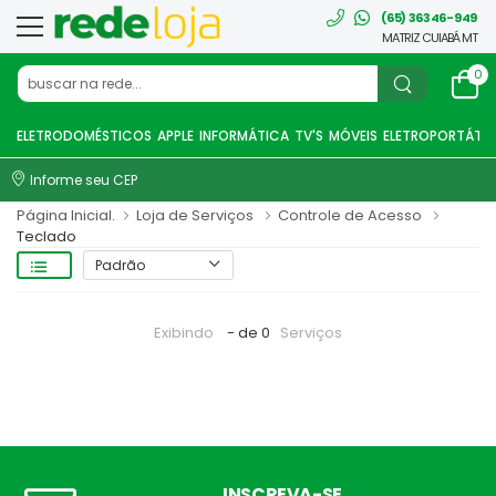
(65) 36346-949
MATRIZ CUIABÁ MT
0
ELETRODOMÉSTICOS
APPLE
INFORMÁTICA
TV'S
MÓVEIS
ELETROPORTÁTEI
Informe seu CEP
Página Inicial.
Loja de Serviços
Controle de Acesso
Teclado
Exibindo
- de 0
Serviços
INSCREVA-SE