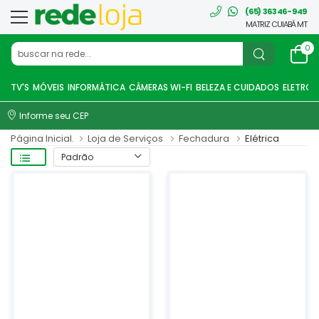
(65) 36346-949
MATRIZ CUIABÁ MT
0
TV'S
MÓVEIS
INFORMÁTICA
CÂMERAS WI-FI
BELEZA E CUIDADOS
ELETRO
Informe seu CEP
Página Inicial.
Loja de Serviços
Fechadura
Elétrica