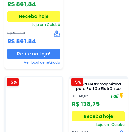
Base Fixação e
R$ 861,84
Engrenagem em Aluminio -
DR MOVE 600-AL
Receba hoje
Loja em Cuiabá
R$ 907,20
R$ 861,84
Retire na Loja!
Ver local de retirada
-5%
-5%
Trava Eletromagnética
para Portão Eletrônico
Deslizante 220V com
Full
R$ 146,06
Temporizador JFL - TR410
R$ 138,75
Receba hoje
Loja em Cuiabá