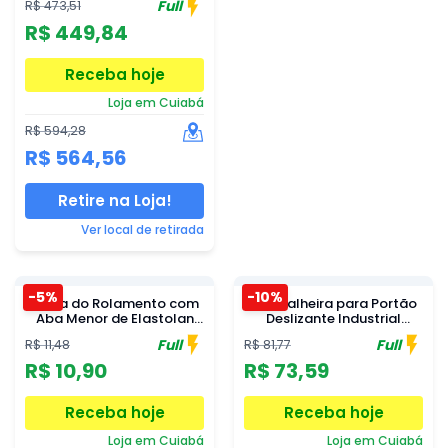
Full
R$ 473,51
Volts KDZ FIT SPEED 1/4 -
Residencial com 2
R$ 449,84
Controles - F11463-GCT
220V
Receba hoje
Loja em Cuiabá
R$ 594,28
R$ 564,56
Retire na Loja!
Ver local de retirada
-5%
-10%
Capa do Rolamento com
Cremalheira para Portão
Aba Menor de Elastolan
Deslizante Industrial
Garen P04404 Unitário
Intelbras
Full
Full
R$ 11,48
R$ 81,77
R$ 10,90
R$ 73,59
Receba hoje
Receba hoje
Loja em Cuiabá
Loja em Cuiabá