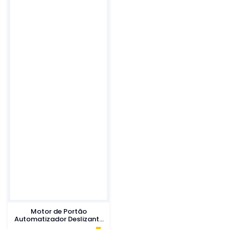
Motor de Portão
Automatizador Deslizante
GAREN até 500 Kg 220