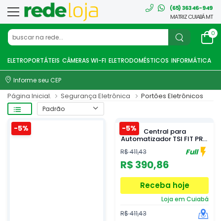
(65) 36346-949
MATRIZ CUIABÁ MT
0
ELETROPORTÁTEIS
CÂMERAS WI-FI
ELETRODOMÉSTICOS
INFORMÁTICA
CA
Informe seu CEP
Página Inicial.
Segurança Eletrônica
Portões Eletrônicos
-5%
-5%
Central para
Automatizador TSI FIT PRO
433MHZ Bivolt Garen
Full
R$ 411,43
A01739
R$ 390,86
Receba hoje
Loja em Cuiabá
R$ 411,43