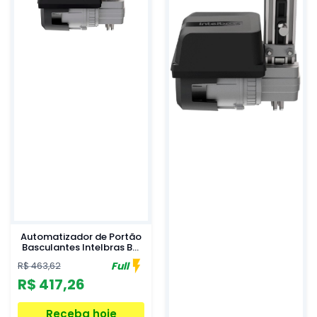
Automatizador de Portão
Basculantes Intelbras BC
500 110V
Full
R$ 463,62
R$ 417,26
Receba hoje