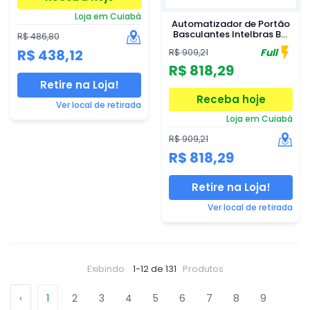
Loja em Cuiabá
Automatizador de Portão
Basculantes Intelbras BC
R$ 486,80
500 Fast
R$ 438,12
Full
R$ 909,21
R$ 818,29
Retire na Loja!
Receba hoje
Ver local de retirada
Loja em Cuiabá
R$ 909,21
R$ 818,29
Retire na Loja!
Ver local de retirada
Exibindo
1-12 de 131
Produtos
‹
1
2
3
4
5
6
7
8
9