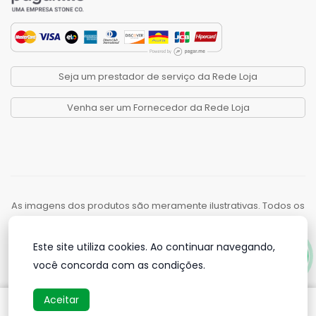
Seja um prestador de serviço da Rede Loja
Venha ser um Fornecedor da Rede Loja
As imagens dos produtos são meramente ilustrativas. Todos os
preços e condições comerciais estão sujeitos a alteração sem
aviso prévio.
Este site utiliza cookies. Ao continuar navegando,
Rede Loja Comércio de Produtos e Serviços LTDA. CNPJ:
você concorda com as condições.
48.591.308/0001-85. Av. Fernando Correa da Costa, 1484 CEP:
78.065-000 - Cuiabá - MT - Telefone: 65 3634-6949
Aceitar
Desenvolvido por:
ADias